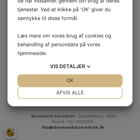
de har indsamlet gennem din brug af deres
tjenester. Ved at klikke på 'OK' giver du
samtykke til disse formål.
Læs mere om vores brug af cookies og
behandling af persondata på vores
hjemmeside.
VIS
DETALJER
JA
NEJ
OK
JA
NEJ
NØDVENDIGE
PRÆFERENCER
AFVIS ALLE
JA
NEJ
JA
NEJ
MARKETING
STATISTIK
Skovmands Køreskole
- Gasværksvej 2 - 6200
Åbenrå - Tel.: 20315053 -
hhs@skovmandskoereskole.dk